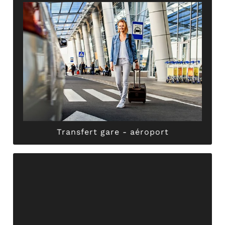
jusqu’à la ville (et vice-versa).
déplacements importants depuis la gare / aéroport
services fiables et ponctuels pour tous vos
chauffeurs privés ! Nous vous proposons des
aéroport/gare ? Faites appel à notre équipe de
Besoin de transport pour vos transferts en taxi
Transfert gare - aéroport
Transfert gare - aéroport
et alentours.
Brieuc, Pédernec, Moustéru, Tréglamus, Le Merzer
région Bretagne à Bégard, Plouisy, Lanvollon, Saint-
déplacent partout en France, notamment dans la