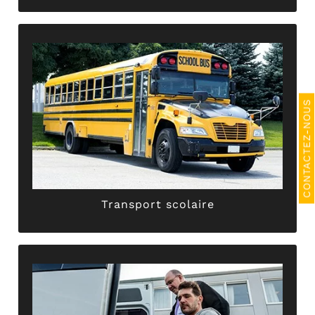
assurent le transport des élèves en toute sécurité.
unique. Ensuite, nos chauffeurs professionnels
CONTACTEZ-NOUS
sur-mesure en adéquation avec votre demande
requis, nous définissons ensemble un itinéraire
transport scolaire
. En fonction des points d’arrêts
disposition des voitures de 7 et 9 places pour le
L’entreprise ABER TAXI GRIMAULT met à votre
Transport scolaire
Transport scolaire
garantissent un trajet paisible et sans encombre.
confort, nos véhicules conventionnés vous