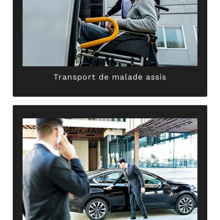
destination.Equipés spécifiquement pour votre
transport des malades assis jusqu’à
chauffeurs privés professionnels assurent le
sortie d’hôpital ou autres soins médicaux, nos
Qu’il s’agisse d’une consultation, d’une entrée /
Transport de malade assis
Transport de malade assis
ponctuel, sécurisé et paisible.
votre chauffeur privé vous garantit un trajet
déplacements professionnels.Sérieux et discret,
sollicitez ABER TAXI GRIMAULT pour tous vos
Séminaires, congrès, rendez-vous d’affaire…
Transport professionnel