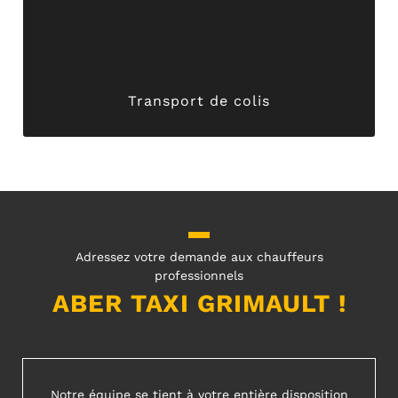
satisfaction et de proximité, nos professionnels se
l’envoi, la livraison et le transport de colis. Gage de
Nous vous proposons également nos services pour
Transport de colis
Transport de colis
Adressez votre demande aux chauffeurs
professionnels
ABER TAXI GRIMAULT !
Notre équipe se tient à votre entière disposition