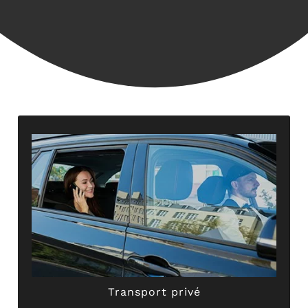
stables et sécurisés, dans un confort absolu !
votre
chauffeur privé
vous assure des trajets
rendez-vous personnels… !Grâce à son expérience,
déplacements en
taxi
, vos sorties entre amis, vos
Faites appel à ABER TAXI GRIMAULT pour tous vos
Transport privé
Transport privé