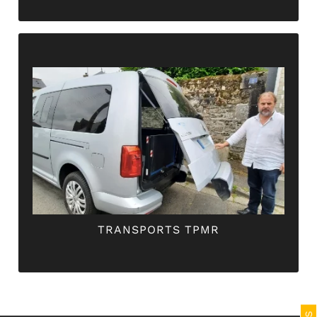
en toute sécurité.
tranquillité, en vous permettant de vous déplacer
Notre priorité est votre confort et votre
la sécurité des personnes en fauteuil roulant.
un véhicule adapté pour faciliter l’accès et assurer
Nous offrons un service de transports TPMR avec
TRANSPORTS TPMR
TRANSPORTS TPMR