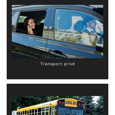
stables et sécurisés, dans un confort absolu !
votre
chauffeur privé
vous assure des trajets
rendez-vous personnels… !Grâce à son expérience,
déplacements en
taxi
, vos sorties entre amis, vos
Faites appel à ABER TAXI GRIMAULT pour tous vos
Transport privé
Transport privé
assurent le transport des élèves en toute sécurité.
unique. Ensuite, nos chauffeurs professionnels