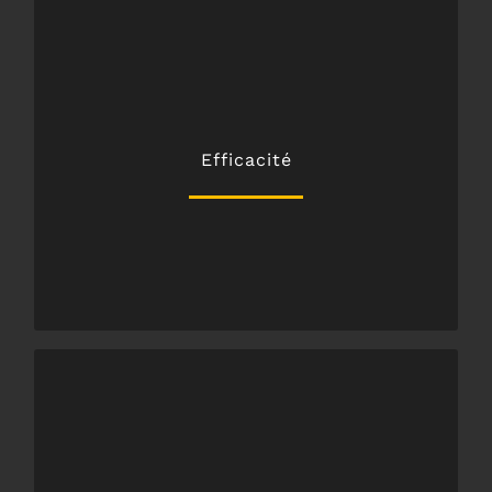
vos besoins pour tous vos déplacements,
transports rapides, conventionnés et adaptées à
Efficacité
ABER TAXI GRIMAULT vous offre des solutions de