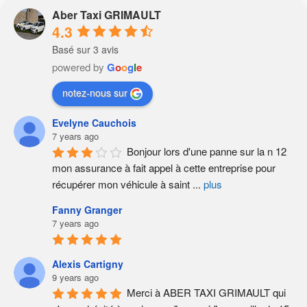
Aber Taxi GRIMAULT
4.3
Basé sur 3 avis
powered by
G
o
o
g
l
e
notez-nous sur
Evelyne Cauchois
7 years ago
Bonjour lors d'une panne sur la n 12 
mon assurance à fait appel à cette entreprise pour 
récupérer mon véhicule à saint 
...
plus
Fanny Granger
7 years ago
Alexis Cartigny
9 years ago
Merci à ABER TAXI GRIMAULT qui 