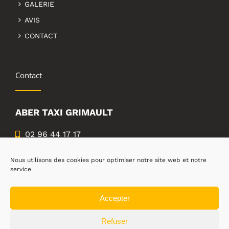
GALERIE
AVIS
CONTACT
Contact
ABER TAXI GRIMAULT
02 96 44 17 17
06 08 53 04 39
Nous utilisons des cookies pour optimiser notre site web et notre
9 rue des martyrs de la gestapo,
service.
22200 guingamp
Accepter
Refuser