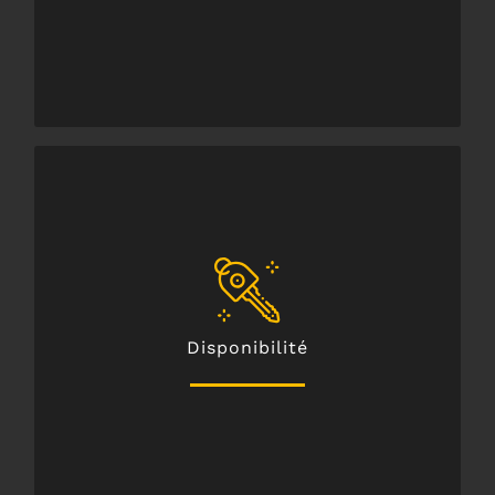
cet effet,
appel ou sur notre formulaire de contact prévu à
disponible
24 h/ 24 et 7 j / 7
par un simple
Disponibilité
Facile à réserver, notre service vous est