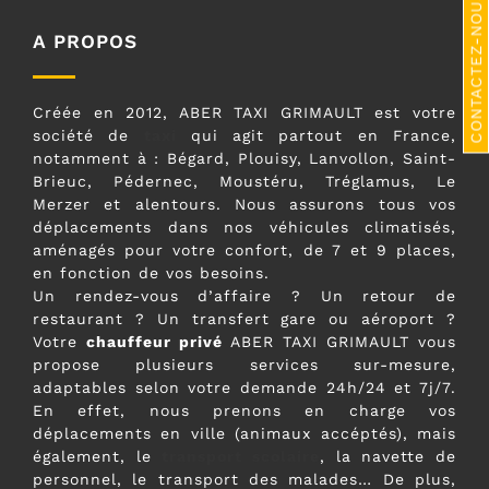
CONTACTEZ-NOUS
A PROPOS
Créée en 2012, ABER TAXI GRIMAULT est votre
société de
taxi
qui agit partout en France,
notamment à : Bégard, Plouisy, Lanvollon, Saint-
Brieuc, Pédernec, Moustéru, Tréglamus, Le
Merzer et alentours. Nous assurons tous vos
déplacements dans nos véhicules climatisés,
aménagés pour votre confort, de 7 et 9 places,
en fonction de vos besoins.
Un rendez-vous d’affaire ? Un retour de
restaurant ? Un transfert gare ou aéroport ?
Votre
chauffeur privé
ABER TAXI GRIMAULT vous
propose plusieurs services sur-mesure,
adaptables selon votre demande 24h/24 et 7j/7.
En effet, nous prenons en charge vos
déplacements en ville (animaux accéptés), mais
également, le
transport scolaire
, la navette de
personnel, le transport des malades… De plus,