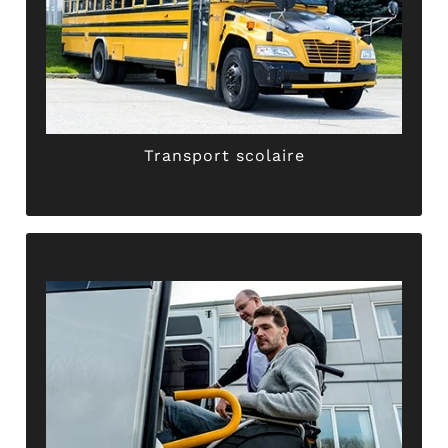
sur-mesure en adéquation avec votre demande
requis, nous définissons ensemble un itinéraire
transport scolaire
. En fonction des points d’arrêts
disposition des voitures de 7 et 9 places pour le
L’entreprise ABER TAXI GRIMAULT met à votre
Transport scolaire
Transport scolaire
garantissent un trajet paisible et sans encombre.
confort, nos véhicules conventionnés vous
destination.Equipés spécifiquement pour votre
transport des malades assis jusqu’à
chauffeurs privés professionnels assurent le
sortie d’hôpital ou autres soins médicaux, nos
Qu’il s’agisse d’une consultation, d’une entrée /