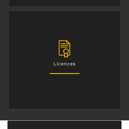
assurer un service fiable, efficace et de qualité
et 1 à Ploumagoar. Ceci nous permet de vous
licences taxi : 2 à Guingamp, 1 à Pabu, 1 à Grâces
Licences
Votre société ABER TAXI GRIMAULT possède 5