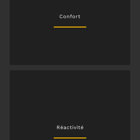
chauffeurs expérimentés,
véhicules climatisés et équipés ainsi qu’à nos
Confort
Nous garantissons votre confort grâce à nos
la messagerie,
répondons à votre demande en 15 minutes pour
Réactivité
Pour vous offrir un service exemplaire, nous