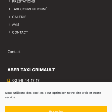
PRESTATIONS
TAXI CONVENTIONNÉ
GALERIE
AVIS
CONTACT
Contact
ABER TAXI GRIMAULT
02 96 44 17 17
06 08 53 04 39
Nous utilisons des cookies pour optimiser notre site web et notre
9 rue des martyrs de la gestapo,
service.
22200 guingamp
Accepter