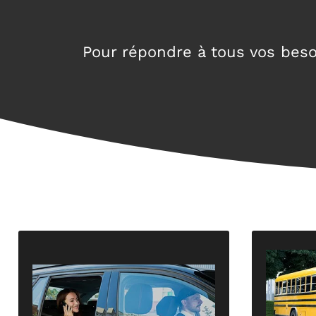
Pour répondre à tous vos bes
des é
professi
sécurisés, dans un confort absolu !
unique
vous assure des trajets stables et
en adéq
expérience, votre
chauffeur privé