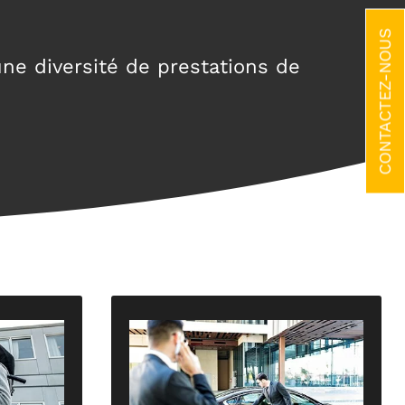
CONTACTEZ-NOUS
e diversité de prestations de
sible et
et paisible.
nés vous
garantit un trajet ponctuel, sécurisé
confort,
et discret, votre chauffeur privé vous