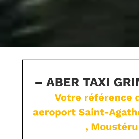
– ABER TAXI GR
Votre référence d
aeroport Saint-Agath
, Moustéru