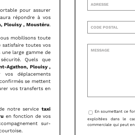
ortable pour assurer
saura répondre à vos
, Plouisy , Moustéru
.
nous mobilisons toute
 satisfaire toutes vos
s une large gamme de
 sécurité. Quels que
nt-Agathon, Plouisy ,
r vos déplacements
 confirmés se mettent
urer vos transferts en
 de notre service
taxi
En soumettant ce form
ru
en fonction de vos
exploitées dans le c
accompagnement sur-
commerciale qui peut en
courtoise.