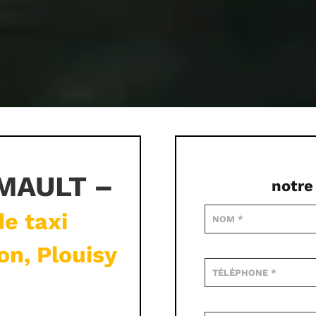
IMAULT –
notre
e taxi
on, Plouisy