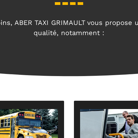
oins, ABER TAXI GRIMAULT vous propose un
qualité, notamment :
lèves en toute sécurité.
sans encombre.
onnels assurent le transport
garantissent un trajet pai
. Ensuite, nos chauffeurs
nos véhicules convention
uation avec votre demande
spécifiquement pour votre 