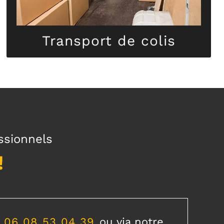
Transport de colis
Transport de colis
ssionnels
!
/
06 08 53 04 39
ou via notre